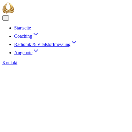
Startseite
Coaching
Radionik & Vitalstoffmessung
Angebote
Kontakt
Radionik mit Quantec®
Feinstoffliche Impulse für das eigene Ener
Quantec® ist ein radionisches Analyse- und Informationssystem, das a